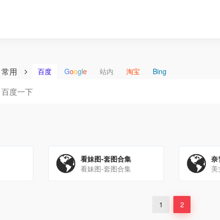
常用
百度
G
o
o
g
l
e
站内
淘宝
Bing
看妹图-套图合集
奈
看妹图-套图合集
美
1
2