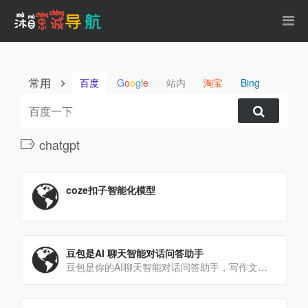
常用
百度
G
o
o
g
l
e
站内
淘宝
Bing
chatgpt
coze扣子智能化模型
豆包是AI 聊天智能对话问答助手
豆包是你的AI聊天智能对话问答助手，写作文案翻译情感陪伴编程全能工具。豆包为你答疑解惑，提供灵感，辅助创作[…]