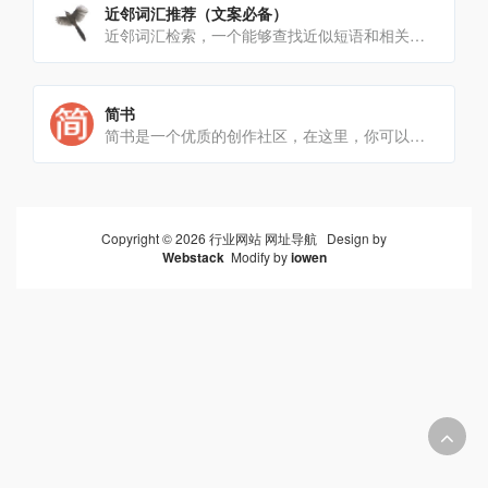
近邻词汇推荐（文案必备）
近邻词汇检索，一个能够查找近似短语和相关术语的工具。支持检索成语、诗歌流行语。多种姿势夸人、写文助手、文案灵感[…]
简书
简书是一个优质的创作社区，在这里，你可以任性地创作，一篇短文、一张照片、一首诗、一幅画……我们相信，每个人都是[…]
Copyright © 2026 行业网站 网址导航 Design by
Webstack
Modify by
iowen