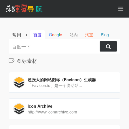
常用
百度
G
o
o
g
l
e
站内
淘宝
Bing
图标素材
超强大的网站图标（Favicon）生成器
「Favicon.io」是一个协助站...
Icon Archive
http://www.iconarchive.com