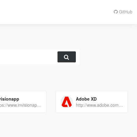
GitHub
visionapp
Adobe XD
https://www.invisionapp.com/
http://www.adobe.com/products/xd.html