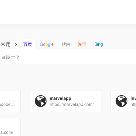
常用
百度
G
o
o
g
l
e
站内
淘宝
Bing
marvelapp
in
https://creative.adobe.com/zh-cn/products/download/muse
https://marvelapp.com/
ma.com/