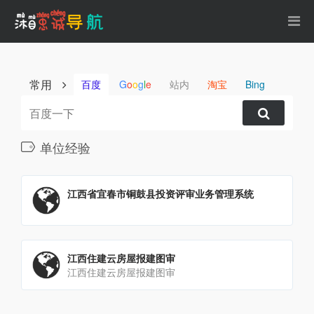
常用
百度
G
o
o
g
l
e
站内
淘宝
Bing
单位经验
江西省宜春市铜鼓县投资评审业务管理系统
江西住建云房屋报建图审
江西住建云房屋报建图审