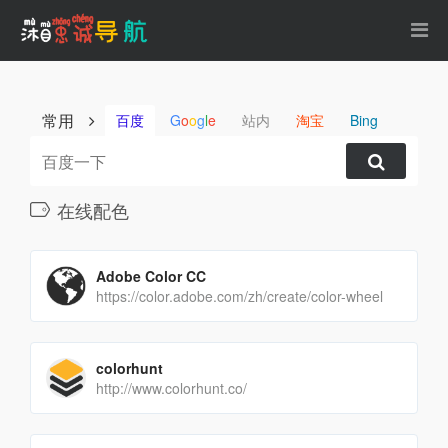
常用
百度
G
o
o
g
l
e
站内
淘宝
Bing
在线配色
Adobe Color CC
https://color.adobe.com/zh/create/color-wheel
colorhunt
http://www.colorhunt.co/