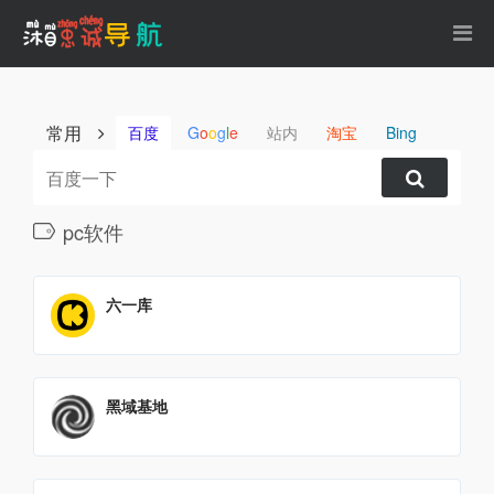
常用
百度
G
o
o
g
l
e
站内
淘宝
Bing
pc软件
六一库
黑域基地