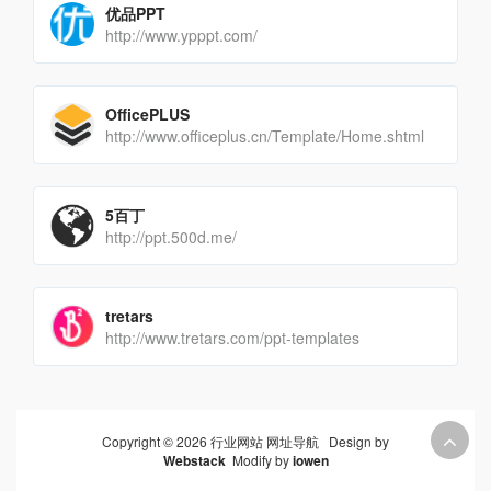
优品PPT
http://www.ypppt.com/
OfficePLUS
http://www.officeplus.cn/Template/Home.shtml
5百丁
http://ppt.500d.me/
tretars
http://www.tretars.com/ppt-templates
Copyright © 2026 行业网站 网址导航 Design by
Webstack
Modify by
iowen