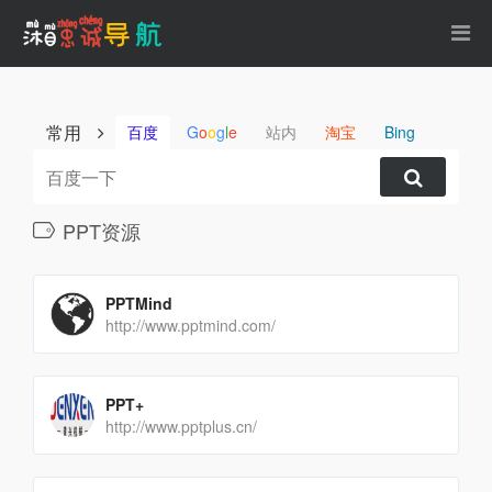
常用
百度
G
o
o
g
l
e
站内
淘宝
Bing
PPT资源
PPTMind
http://www.pptmind.com/
PPT+
http://www.pptplus.cn/