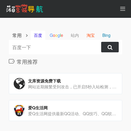
常用
百度
G
o
o
g
l
e
站内
淘宝
Bing
常用推荐
文库资源免费下载
网站近期频繁受到攻击，已开启5秒入站检测，如发生错误请先刷新页面试试
爱Q生活网
爱Q生活网提供最新QQ活动、QQ技巧、QQ软件，努力打造为一个最全QQ活动网,还有电脑技巧以及其他日常信息游[…]