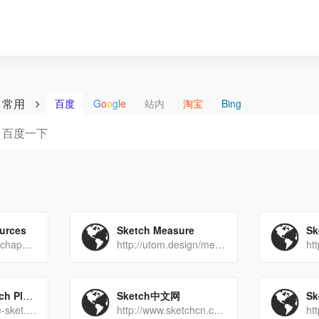
常用
百度
G
o
o
g
l
e
站内
淘宝
Bing
urces
Sketch Measure
Sk
https://www.sketchappsources.com/
http://utom.design/measure/
ht
Awesome Sketch Plugins
Sketch中文网
Sk
https://awesome-sket.ch/
http://www.sketchcn.com/
ht