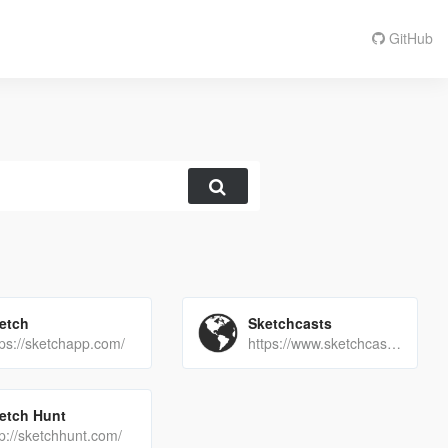
GitHub
etch
Sketchcasts
tps://sketchapp.com/
https://www.sketchcasts.net/
etch Hunt
tp://sketchhunt.com/