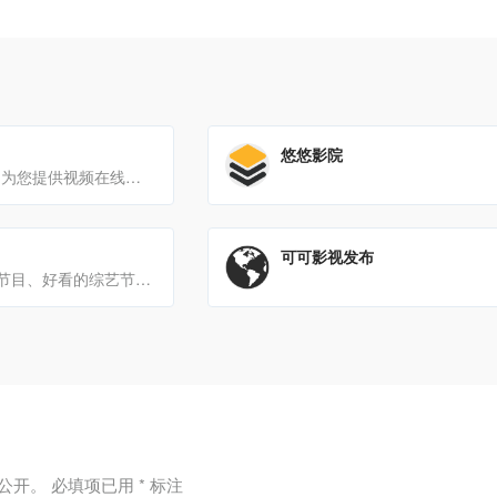
)
悠悠影院
厂长资源(CZZY)为您提供视频在线免费播放，最新高清电影、电视剧、欧美剧集、日韩剧集、海量1080p经典影视[…]
可可影视发布
为您提供新综艺节目、好看的综艺节目排行榜，免费高清在线观看选秀、情感、访谈、搞笑、真人秀、脱口秀等热门综艺节目
公开。
必填项已用
*
标注