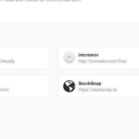
imcreator
/visuals
http://imcreator.com/free
StockSnap
.com/
https://stocksnap.io/