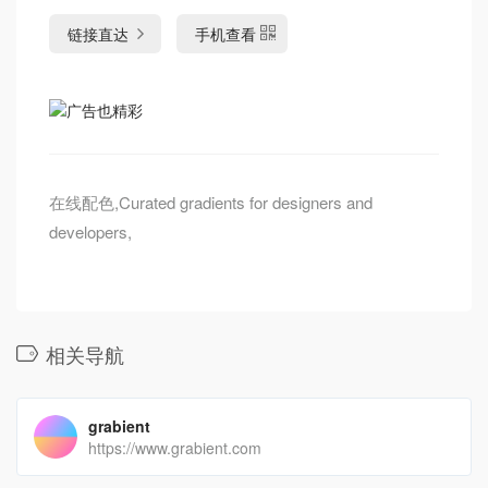
链接直达
手机查看
在线配色,Curated gradients for designers and
developers,
相关导航
grabient
https://www.grabient.com