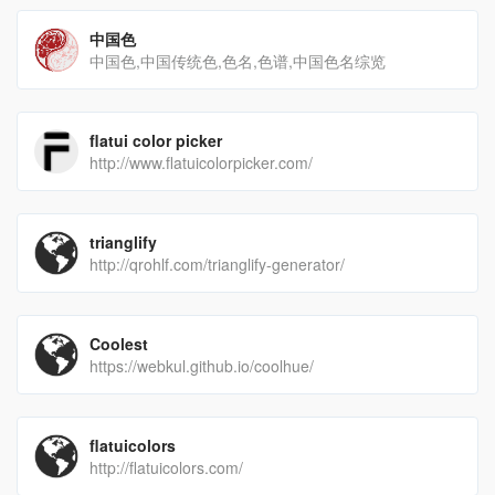
中国色
中国色,中国传统色,色名,色谱,中国色名综览
flatui color picker
http://www.flatuicolorpicker.com/
trianglify
http://qrohlf.com/trianglify-generator/
Coolest
https://webkul.github.io/coolhue/
flatuicolors
http://flatuicolors.com/