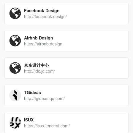
Facebook Design
http://facebook.design/
Airbnb Design
https://airbnb.design
京东设计中心
http://jdc.jd.com/
TGideas
http://tgideas.qq.com/
ISUX
https://isux.tencent.com/