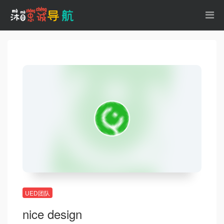
UED团队
nice design