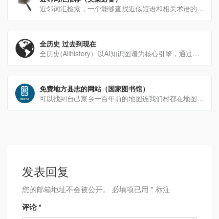
近邻词汇检索，一个能够查找近似短语和相关术语的工具。支持检索成语、诗歌流行语。多种姿势夸人、写文助手、文案灵感[…]
全历史 过去到现在
全历史(Allhistory）以AI知识图谱为核心引擎，通过高度时空化、关联化数据的方式构造及展现数字人文内容[…]
免费地方县志的网站（国家图书馆）
可以找到自己家乡一百年前的地图连我们村都在地图上，这种感觉太奇妙了也可以阅读一下文字部分，有一种时空对话的[…]
发表回复
您的邮箱地址不会被公开。
必填项已用
*
标注
评论
*