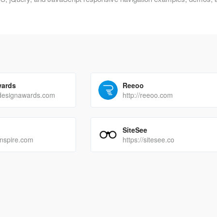
wards
Reeoo
sdesignawards.com
http://reeoo.com
SiteSee
inspire.com
https://sitesee.co