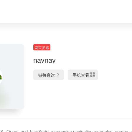
网页灵感
navnav
链接直达
手机查看
Query, and JavaScript responsive navigation examples, demos, and 