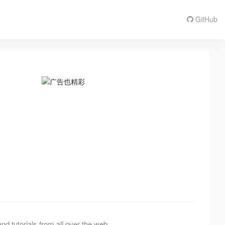
GitHub
tutorials from all over the web.,