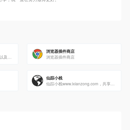
浏览器插件商店
TvBox全链路资源，接口、软件以及TvBox资源站点，这一页就够用了！-鸭先知
浏览器插件商店
仙踪小栈
仙踪小栈www.ixianzong.com，共享精品，分享技术，一个有态度的博客小站。本着独享不如共享，独[…]