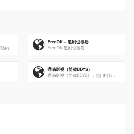
FreeOK – 追剧也很卷
剧迷影音Gimytv是介面最干净简洁内容最丰富的在线追剧网站，这里有更新最快的剧集，即时的动漫新番，最棒的在线[…]
FreeOK-追剧也很卷
哔嘀影视（简称BDYS）
哔嘀影视（简称BDYS），热门电影，最新电影，最新电视剧，免费下载，迅雷下载，磁力下载，电驴下载，免费在线观看