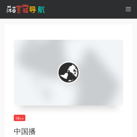
18++
中国播