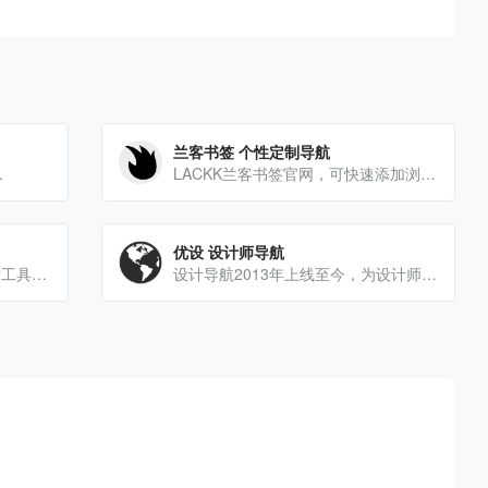
兰客书签 个性定制导航
.
LACKK兰客书签官网，可快速添加浏览器上的书签并为其分类设置标签、拖动分类或书签可排序删除等，让你轻松管理你[…]
优设 设计师导航
极客导航为开发者提供常用网站工具收录导航，提升开发效率，这里是开发者的手册目录。
设计导航2013年上线至今，为设计师精选国内外优质网站。提供UI设计、设计教程、素材下载、高清图库、配色方案、[…]