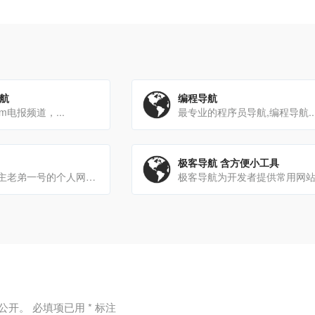
导航
编程导航
am电报频道，...
最专业的程序员导航,编程导航..
极客导航 含方便小工具
本网站为B站UP主老弟一号的个人网站，用于提供文件下载与一些跳转服务
公开。
必填项已用
*
标注