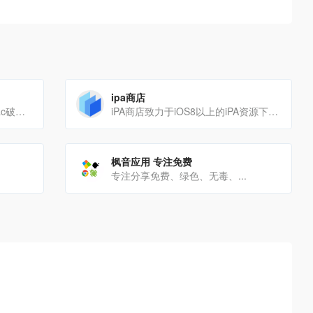
ipa商店
更安全/更快速/更简单地下载Mac破解软件
iPA商店致力于iOS8以上的iPA资源下载和分享，包括游戏iPA、软件应用IPA、破解版iPA、砸壳IPA等[…]
枫音应用 专注免费
专注分享免费、绿色、无毒、...