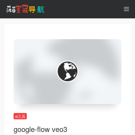
ai工具
google-flow veo3