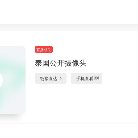
直播相关
泰国公开摄像头
链接直达
手机查看