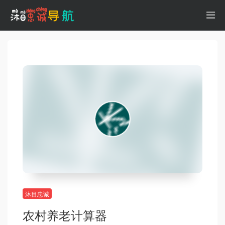
沐目忠诚
农村养老计算器