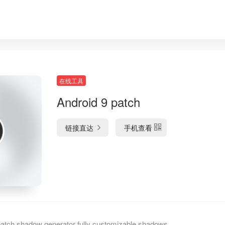
在线工具
Android 9 patch
链接直达
手机查看
ch shadow generator fully customizable shadows,