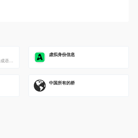
虚拟身份信息
成语姓名生成器是一个可以根据成语典故来起名字的工具，根据字典的不同，能获得不同有内涵的名字，看起来朗朗上口，解[…]
中国所有的桥