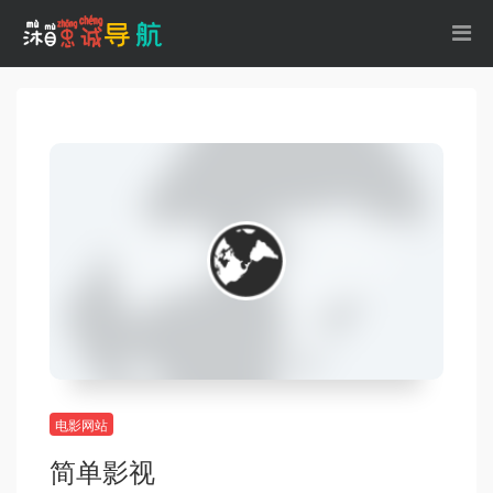
电影网站
简单影视