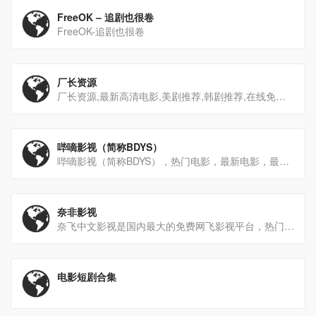
FreeOK – 追剧也很卷
FreeOK-追剧也很卷
厂长资源
厂长资源,最新高清电影,美剧推荐,韩剧推荐,在线免费电影,欧美剧,英美剧,日剧,BT下载,厂长电影,厂长视频,[…]
哔嘀影视（简称BDYS）
哔嘀影视（简称BDYS），热门电影，最新电影，最新电视剧，免费下载，迅雷下载，磁力下载，电驴下载，免费在线观看
奈非影视
奈飞中文影视是国内最大的免费网飞影视平台，热门Netflix新剧、电影、动漫、综艺，高清免费片源，每日更新[…]
电影短剧合集