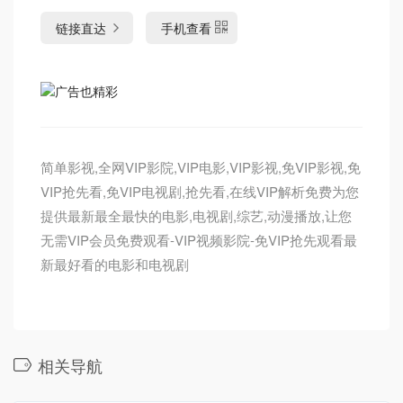
链接直达
手机查看
简单影视,全网VIP影院,VIP电影,VIP影视,免VIP影视,免
VIP抢先看,免VIP电视剧,抢先看,在线VIP解析免费为您
提供最新最全最快的电影,电视剧,综艺,动漫播放,让您
无需VIP会员免费观看-VIP视频影院-免VIP抢先观看最
新最好看的电影和电视剧
相关导航