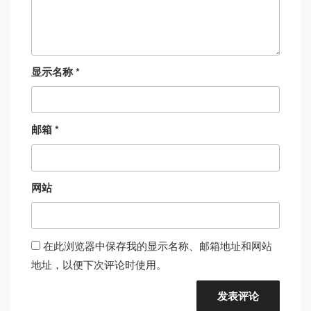
显示名称
*
邮箱
*
网站
在此浏览器中保存我的显示名称、邮箱地址和网站
地址，以便下次评论时使用。