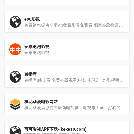
400影視
免費為您提供全網vip收費影視免費看,獨家為您推薦最新最好看的vip影視播放,讓您無需會員免費觀看全網vip視[…]
安卓泡泡影视
安卓泡泡影视
独播库
独播库,线上看,免费在线观看,电影,电视剧,动漫,视频网站,高清视频,Series,Movie,TVShow[…]
樱花动漫电影网站
樱花动漫为您提供最新电视剧、电视剧大全、好看的电视剧、最新的电影在线观看，每天更新最新好看的电视剧，最新综艺秀[…]
可可影视APP下载-(keke10.com)