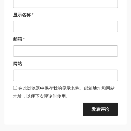
显示名称
*
邮箱
*
网站
在此浏览器中保存我的显示名称、邮箱地址和网站
地址，以便下次评论时使用。