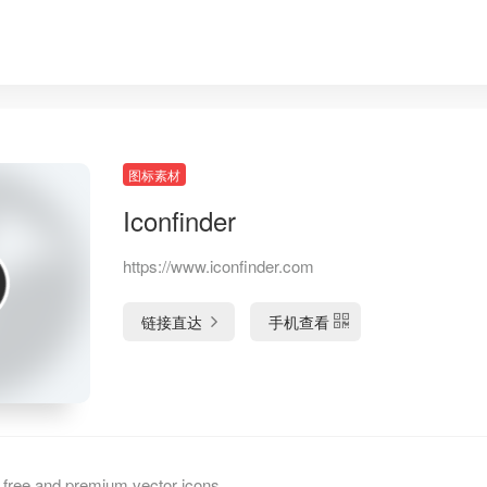
图标素材
Iconfinder
https://www.iconfinder.com
链接直达
手机查看
ee and premium vector icons.,