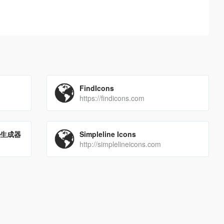
FindIcons
https://findicons.com
）生成器
Simpleline Icons
http://simplelineicons.com