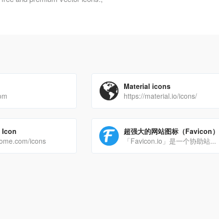
Material icons
com
https://material.io/icons/
 Icon
超强大的网站图标（Favicon
some.com/icons
「Favicon.io」是一个协助站...