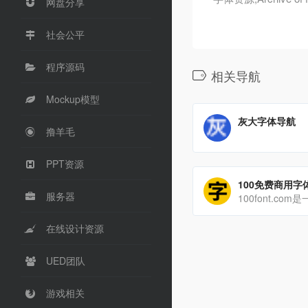
网盘分享
社会公平
程序源码
相关导航
Mockup模型
灰大字体导航
撸羊毛
PPT资源
100免费商用字
服务器
100font.com
在线设计资源
UED团队
游戏相关