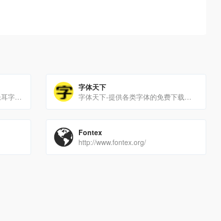
字体天下
免费字体-栏目-仓耳屏显字库-仓耳字体|屏幕显示字体|艺术字体|免费字体|仓耳字库官网
字体天下-提供各类字体的免费下载和在线预览服务
Fontex
http://www.fontex.org/