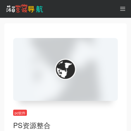
pc软件
PS资源整合