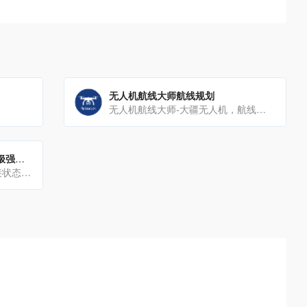
无人机航线大师航线规划
无人机航线大师-大疆无人机，航线规划，消费级无人机航线规划，航点航线飞行，航带影像，正射影像，拼接大图，倾[…]
域名检测_链接检测_网站监控-极强检测报警系统
QQ域名检测,微信域名检测,链接状态检测,域名状态染检测,网站拦截查询