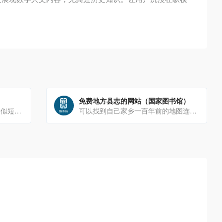
免费地方县志的网站（国家图书馆）
近邻词汇检索，一个能够查找近似短语和相关术语的工具。支持检索成语、诗歌流行语。多种姿势夸人、写文助手、文案灵感[…]
可以找到自己家乡一百年前的地图连我们村都在地图上，这种感觉太奇妙了也可以阅读一下文字部分，有一种时空对话的[…]